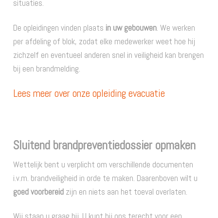
situaties.
De opleidingen vinden plaats
in uw gebouwen
. We werken
per afdeling of blok, zodat elke medewerker weet hoe hij
zichzelf en eventueel anderen snel in veiligheid kan brengen
bij een brandmelding.
Lees meer over onze opleiding evacuatie
Sluitend brandpreventiedossier opmaken
Wettelijk bent u verplicht om verschillende documenten
i.v.m. brandveiligheid in orde te maken. Daarenboven wilt u
goed voorbereid
zijn en niets aan het toeval overlaten.
Wij staan u graag bij. U kunt bij ons terecht voor een