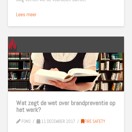
Lees meer
Wat zegt de wet over brandpreventie op
het werk?
FONS
11 DECEMBER 2017
FIRE SAFETY