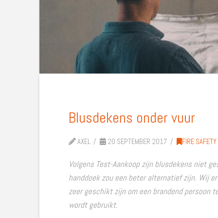
Blusdekens onder vuur
AXEL
20 SEPTEMBER 2017
FIRE SAFETY
Volgens Test-Aankoop zijn blusdekens niet ge
handdoek zou een beter alternatief zijn. Wij e
zeer geschikt zijn om een brandend persoon te 
wordt gebruikt.