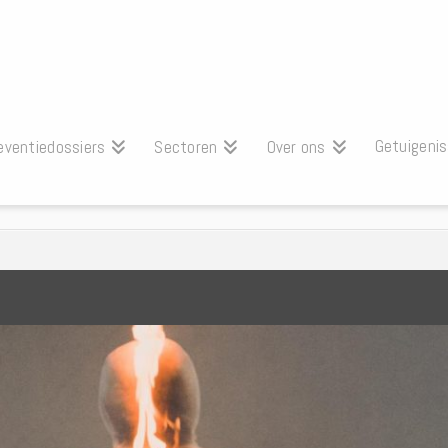
Getuigeni
eventiedossiers
Sectoren
Over ons