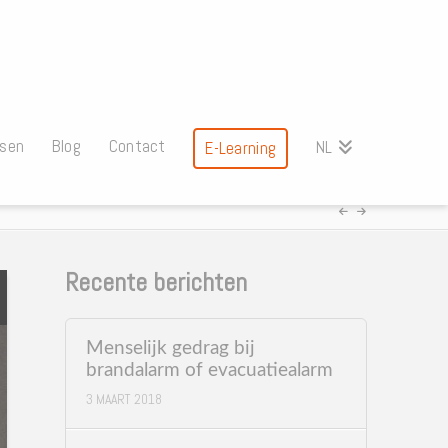
ssen
Blog
Contact
NL
E-Learning
Recente berichten
Menselijk gedrag bij
brandalarm of evacuatiealarm
3 MAART 2018