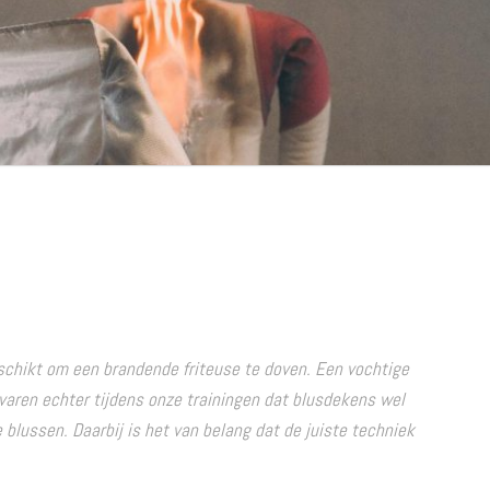
schikt om een brandende friteuse te doven. Een vochtige
rvaren echter tijdens onze trainingen dat blusdekens wel
blussen. Daarbij is het van belang dat de juiste techniek