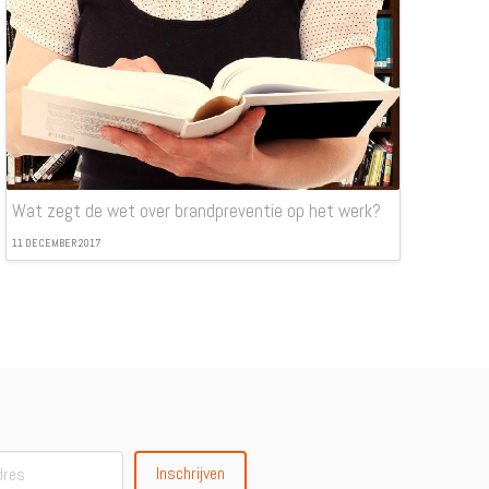
Wat zegt de wet over brandpreventie op het werk?
11 DECEMBER 2017