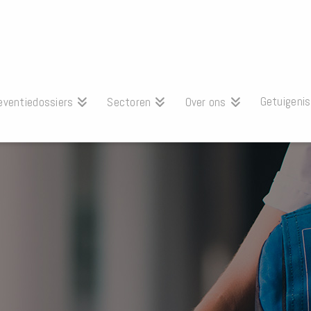
Getuigeni
eventiedossiers
Sectoren
Over ons