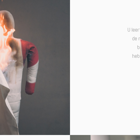
U leer
de 
b
heb