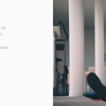
 die
nt
inder