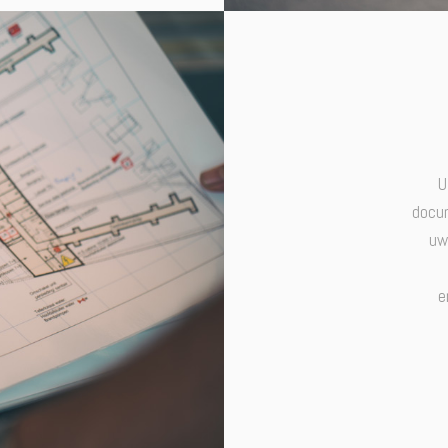
U
docum
uw
e