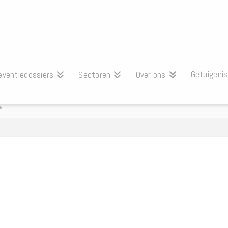
Getuigeni
eventiedossiers
Sectoren
Over ons
R