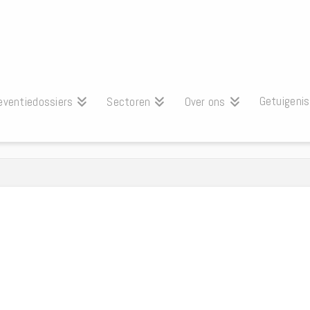
Getuigeni
eventiedossiers
Sectoren
Over ons