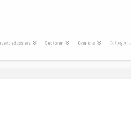
Getuigeni
eventiedossiers
Sectoren
Over ons