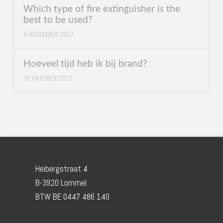
Which type of fire extinguisher is the
best to be used?
6 NOVEMBER 2017
Hoeveel tijd heb ik bij brand?
30 OKTOBER 2017
Heibergstraat 4
B-3920 Lommel
BTW BE 0447 486 140