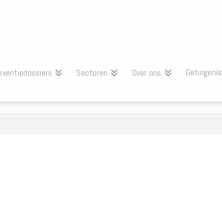
Getuigeni
eventiedossiers
Sectoren
Over ons