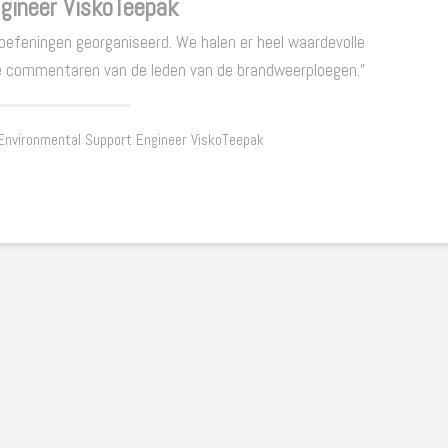
gineer ViskoTeepak
oefeningen georganiseerd. We halen er heel waardevolle
eve commentaren van de leden van de brandweerploegen."
 Environmental Support Engineer ViskoTeepak