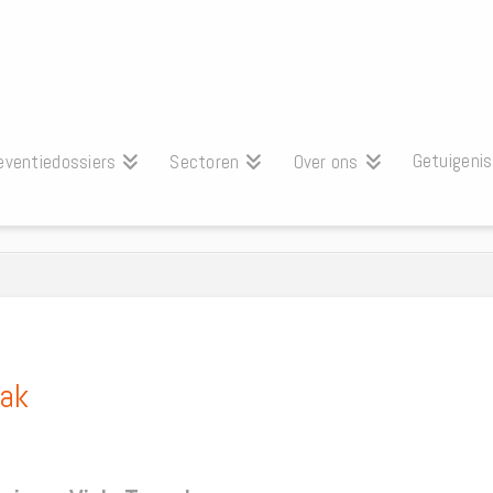
Getuigeni
eventiedossiers
Sectoren
Over ons
pak